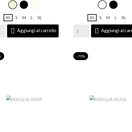
NERO
Panna
NER
Beige
Bianco
XS
S
M
L
XL
XS
S
M
L
XL


Aggiungi al carrello
Aggiungi al car
%
-70%