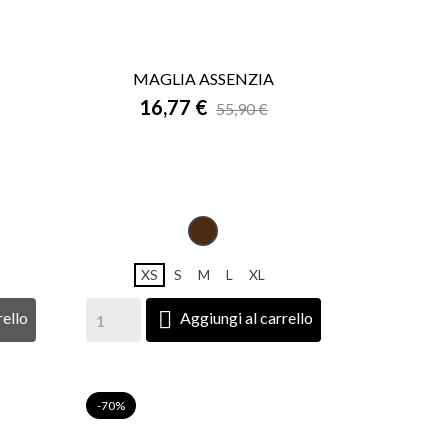
MAGLIA ASSENZIA

16,77 €
ANTEPRIMA
55,90 €
o
Moro
XS
S
M
L
XL

rello
Aggiungi al carrello
-70%