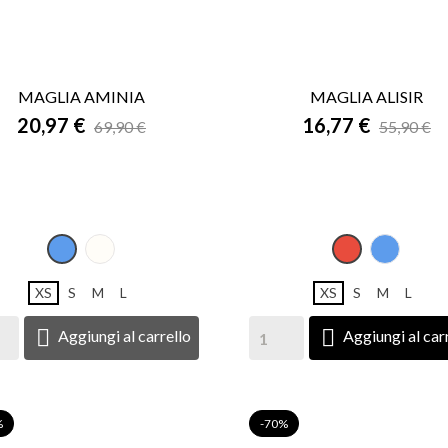
MAGLIA AMINIA
MAGLIA ALISIR


20,97 €
ANTEPRIMA
16,77 €
ANTEPRIMA
69,90 €
55,90 €
Panna
Blu
Blu
Rosso
XS
S
M
L
XS
S
M
L


Aggiungi al carrello
Aggiungi al car
%
-70%