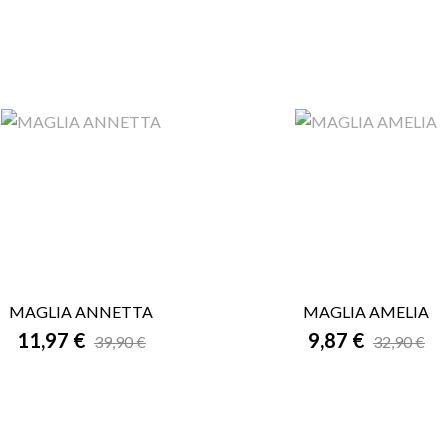
MAGLIA ANNETTA
MAGLIA AMELIA


11,97 €
ANTEPRIMA
9,87 €
ANTEPRIMA
39,90 €
32,90 €