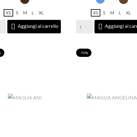
XS
S
M
L
XL
XS
S
M
L
XL


Aggiungi al carrello
Aggiungi al car
%
-70%