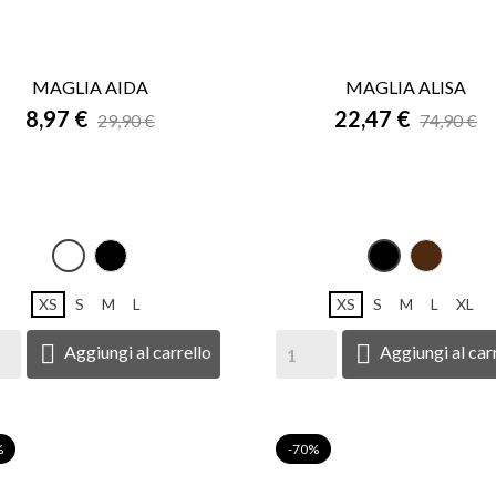
MAGLIA AIDA
MAGLIA ALISA


8,97 €
ANTEPRIMA
22,47 €
ANTEPRIMA
29,90 €
74,90 €
NERO
Mor
Bianco
NERO
XS
S
M
L
XS
S
M
L
XL


Aggiungi al carrello
Aggiungi al car
%
-70%