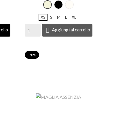
O
NERO
Panna
Beige
XS
S
M
L
XL

rello
Aggiungi al carrello
-70%