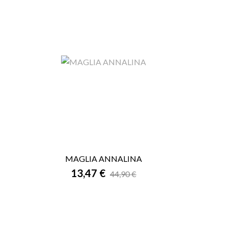
MAGLIA ANNALINA

13,47 €
ANTEPRIMA
44,90 €