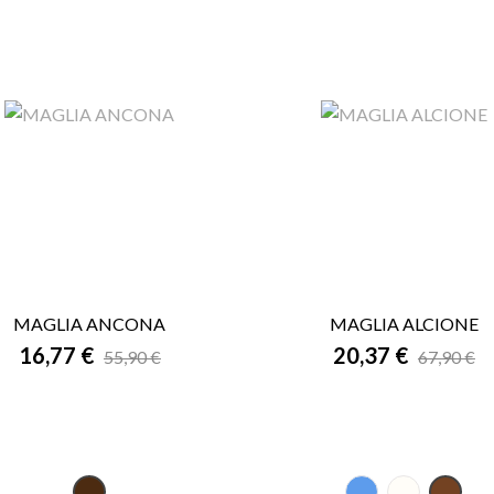
MAGLIA ANCONA
MAGLIA ALCIONE


16,77 €
ANTEPRIMA
20,37 €
ANTEPRIMA
55,90 €
67,90 €
Blu
Panna
Moro
Fa