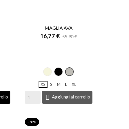
MAGLIA AVA

16,77 €
ANTEPRIMA
55,90 €
Beige
NERO
PANNA
XS
S
M
L
XL

rello
Aggiungi al carrello
-70%