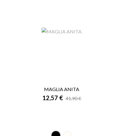
MAGLIA ANITA

12,57 €
ANTEPRIMA
41,90 €
Panna
ngo
NERO