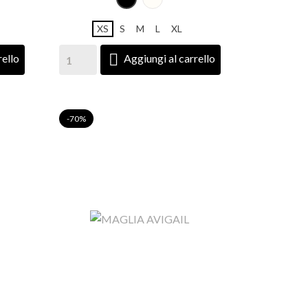
XS
S
M
L
XL

rello
Aggiungi al carrello
-70%