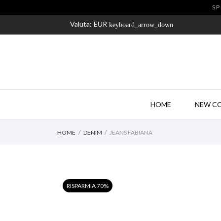
SP
Valuta:
EUR
keyboard_arrow_down
HOME
NEW C
HOME
DENIM
JEANS FABIANA
RISPARMIA 70%