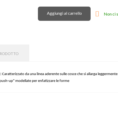

Aggiungi al carrello
Non ci 
 PRODOTTO
:
Caratterizzato da una linea aderente sulle cosce che si allarga leggermente dal
e "push-up" modellate per enfatizzare le forme