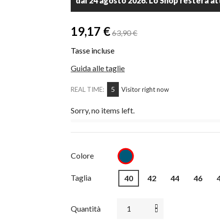
19,17 €
63,90 €
Tasse incluse
Guida alle taglie
5
REAL TIME:
Visitor right now
Sorry, no items left.
JEANS
Colore
Taglia
40
42
44
46
Quantità