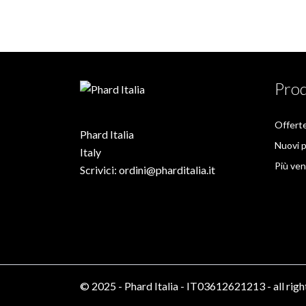
Prod
Offert
Phard Italia
Nuovi p
Italy
Più ven
Scrivici:
ordini@pharditalia.it
© 2025 - Phard Italia - IT03612621213 - all righ